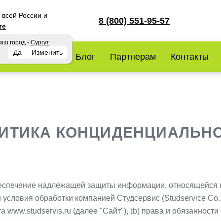
всей России и
8 (800) 551-95-57
те
аш город -
Сургут
Да
Изменить
словия работы
Блог
Партнерам
Контакты
ИТИКА КОНЦИДЕНЦИАЛЬН
обеспечение надлежащей защиты информации, относящейся
 условия обработки компанией Студсервис (Studservice Co.
www.studservis.ru (далее "Сайт"), (b) права и обязанности