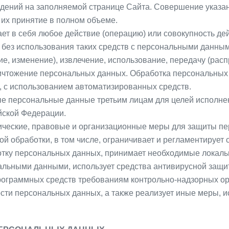
дений на заполняемой странице Сайта. Совершение указа
 их принятие в полном объеме.
ет в себя любое действие (операцию) или совокупность де
без использования таких средств с персональными данными
е, изменение), извлечение, использование, передачу (расп
ничтожение персональных данных. Обработка персональны
, с использованием автоматизированных средств.
е персональные данные третьим лицам для целей исполнен
йской Федерации.
ические, правовые и организационные меры для защиты пе
ой обработки, в том числе, ограничивает и регламентирует
ботку персональных данных, принимает необходимые локал
льными данными, использует средства антивирусной защи
рограммных средств требованиям контрольно-надзорных ор
сти персональных данных, а также реализует иные меры, 