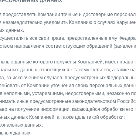
 ПЕРСОНАЛЬНЫХ ДАННЫХ
ся предоставлять Компании точные и достоверные персона
ся незамедлительно уведомить Компанию о случаях нарушен
ых данных.
осуществлять все свои права, предоставленные ему Федер
твом направления соответствующих обращений (заявлений
льные данные которого получены Компанией, имеет право 
нальных данных, относящихся к такому субъекту, а также 
а, за исключением случаев, предусмотренных Федеральны
ребовать от Компании уточнения своих персональных данны
ся неполными, устаревшими, недостоверными, незаконно 
ринимать иные предусмотренные законодательством Российс
аво на получение информации, касающейся обработки его 
ных данных Компанией, а также цель такой обработки;
рсональных данных;
льных данных;